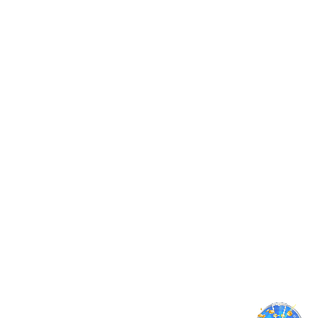
里弗斯以灵活多变的战术体系而闻名，他能够根据不
同对手进行有效调整。在凯尔特人时期，他运用了“区
域防守”策略，有效限制对方得分。同时，他强调快速
反击和团队协作，使得球队进攻方式丰富多样。这样
的战术安排，不仅提升了整体实力，也让每位球员都
能找到自己的位置。
此外，里弗斯注重培养球员个人能力，通过具体训练
提升他们在关键时刻处理问题的能力。他善于激励球
员，让他们在压力之下保持冷静并发挥潜力。例如，
在休赛期，他会为年轻球员制定专项训练计划，以帮
助他们更好地适应比赛节奏和竞技要求。
虽然有时候他的战术选择受到质疑，但无可否认的
是，这些独特的方法为球队带来了实实在在的效果。