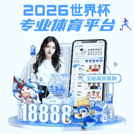
立即注册
bet体育平台
带您畅享全球体
育盛事
专业平台，数据精准，
高清直播
覆盖热门体育项
目。
聚焦足球、篮球、电竞等赛事，
每日内容实时更
新
。
极速访问
下载APP