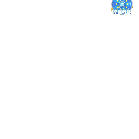
在许多关键比赛中，他成功引导球队逆转局势，这充
分体现了他作为一名优秀指挥官所具备的不凡智慧和
眼光。
3、团队建设及管理
除了卓越的战术指导外，里弗斯还非常重视团队文化
和氛围建设。他相信，一个成功的球队必须要有良好
的化学反应，而这需要通过日常训练与赛季互动来实
现。因此，在他的管理下，各支球队都形成了一种团
结互助、积极向上的精神面貌。
他特别注重与球员之间建立亲密关系，通过沟通了解
每位成员内心想法，从而为他们提供个性化支持。这
种管理方法不仅增强了球队凝聚力，还提高了球员们
对比赛以及彼此之间信任感。许多曾接受过他指导的