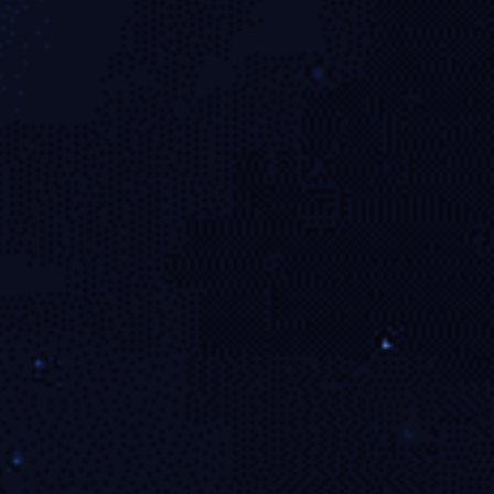
下一篇：
科曼谈弗林蓬因伤退场对球队战术