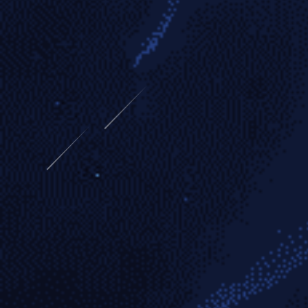
果。由于他未能充分
往往会将重点放在更
此外，由于球队阵容
样的年轻后卫得到机
团队对于年轻人才培
总之，这一切都表明，
力，为其创造良好的
3、外界期
作为2021年选秀状
因此对于他的表现有
这样的情形下，他如
这种心理负担可能会