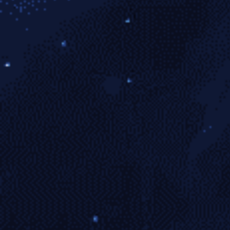
上一篇：
里弗斯宣布退休结束27年执教生涯…
延伸阅读
1.
肯佩斯谈劳塔罗与梅西搭档需保持冷静与适
2026-07-16
2.
库明加与老鹰达成口头协议球队选项价值24
2026-06-17
3.
阿森纳庆祝俱乐部吉祥物Win生日由阿尔特
2026-06-24