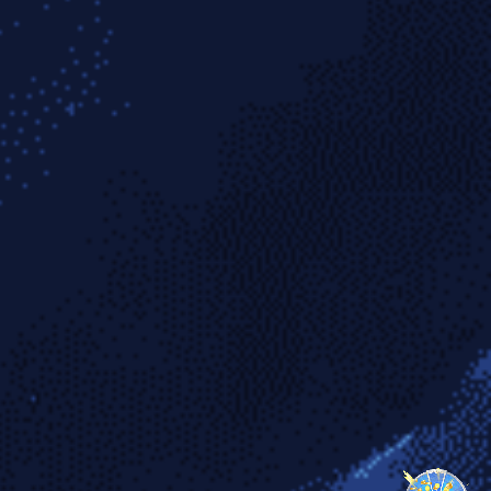
是在面对强队时，教练
多责任，使得像格林这
到抑制，这也反映出了
个团队和教练组形成合
够成为新一代超级巨星，
年轻球员倍感沉重。在
畏手畏脚。特别是当遇