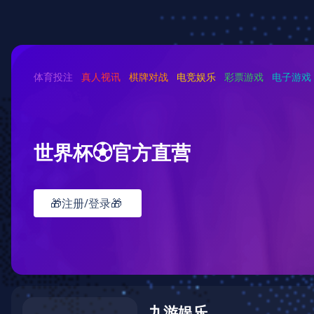
bet体育平台
带您畅享全
专业平台，数据精准，
高清直播
覆盖热
聚焦足球、篮球、电竞等赛事，
每日内
极速访问
下载APP