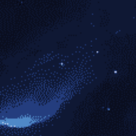
最后，如果球队能够
更加成熟、全面发展的
向辉煌。
总结：
综上所述，杰伦·格林
队战术、外部压力以
才能为其职业生涯提
希望通过这篇文章，
持，共同助力他们成
他们卓越的人生旅程