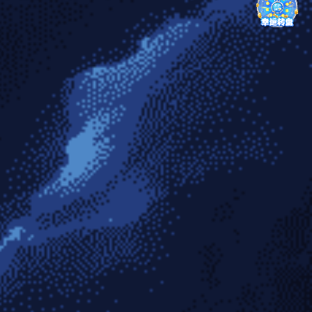
表现的不稳定性。
水平的重要一步。如果
他的粉丝所不愿意看到
强身体素质和出色技术
挫折之后，他也将获得
逆转机会。不少伟大的
，相信未来一定会有回