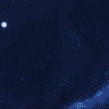
时，这种焦虑情绪更加明显，而这种心理波动又进一步加剧了其
来说，学会处理来自外界的期望和自身心理压力，将是提高竞技
很可能会导致其职业生涯的发展陷入瓶颈期，这无疑是所有关注
展的潜力
我们仍然要相信杰伦·格林具备良好的未来发展潜力。他拥有超
练自身技能与心态，就有机会成为联盟顶尖球员。同时，在经历
职业道路产生积极影响。
如果能够找到合适的方法来调整自己的状态，相信他一定能迎来
低谷后才实现蜕变。因此，对待目前遭遇到的问题，要保持耐心